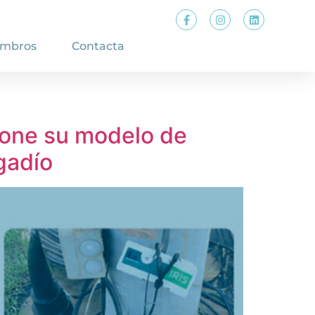
embros
Contacta
one su modelo de
egadío