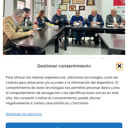
Los agricultores onubenses consideran injustificable la
Gestionar consentimiento
inacción ante una situación que ya conlleva
restricciones de hasta el 25 % en los usos del agua, y
Para ofrecer las mejores experiencias, utilizamos tecnologías como las
que podrían incrementarse al 50 % si no se acometen
cookies para almacenar y/o acceder a la información del dispositivo. El
medidas con urgencia.
consentimiento de estas tecnologías nos permitirá procesar datos como
el comportamiento de navegación o las identificaciones únicas en este
sitio. No consentir o retirar el consentimiento, puede afectar
←
Anterior
Siguiente
→
negativamente a ciertas características y funciones.
Gestionar los servicios