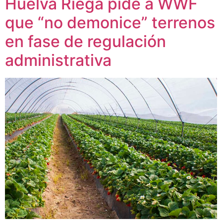
Huelva Riega pide a WWF
que “no demonice” terrenos
en fase de regulación
administrativa