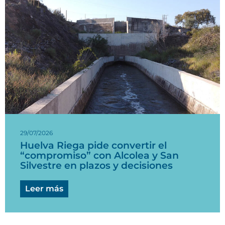
29/07/2026
Huelva Riega pide convertir el
“compromiso” con Alcolea y San
Silvestre en plazos y decisiones
Leer más