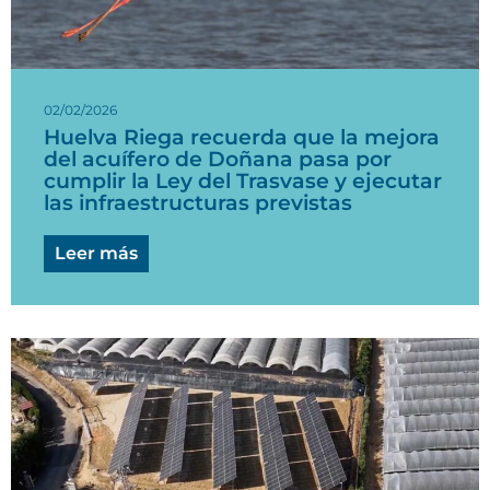
02/02/2026
Huelva Riega recuerda que la mejora
del acuífero de Doñana pasa por
cumplir la Ley del Trasvase y ejecutar
las infraestructuras previstas
Leer más