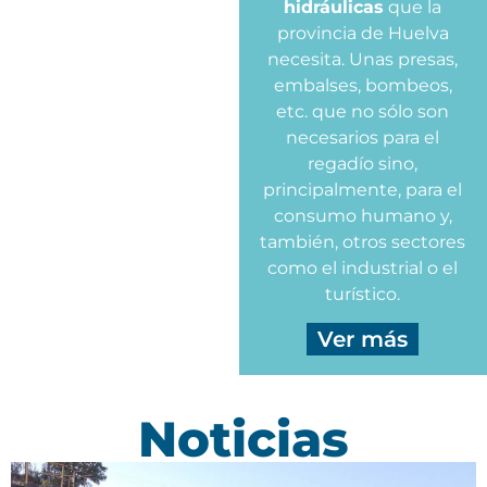
hidráulicas
que la
provincia de Huelva
necesita. Unas presas,
embalses, bombeos,
etc. que no sólo son
necesarios para el
regadío sino,
principalmente, para el
consumo humano y,
también, otros sectores
como el industrial o el
turístico.
Ver más
Noticias