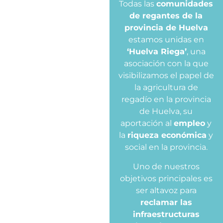
Todas las
comunidades
de regantes de la
provincia de Huelva
estamos unidas en
‘Huelva Riega’
, una
asociación con la que
visibilizamos el papel de
la agricultura de
regadío en la provincia
de Huelva, su
aportación al
empleo
y
la
riqueza económica
y
social en la provincia.
Uno de nuestros
objetivos principales es
ser altavoz para
reclamar las
infraestructuras