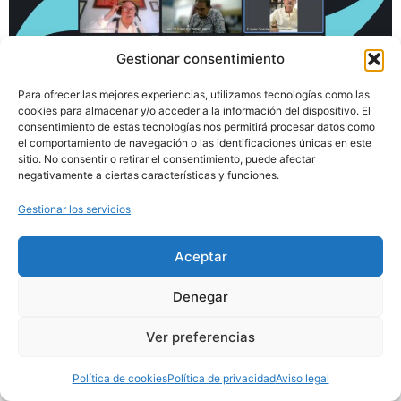
Gestionar consentimiento
Para ofrecer las mejores experiencias, utilizamos tecnologías como las
Avisa de que no es una precipitación que produzca
cookies para almacenar y/o acceder a la información del dispositivo. El
consentimiento de estas tecnologías nos permitirá procesar datos como
escorrentía suficiente como para que los embalses,
el comportamiento de navegación o las identificaciones únicas en este
aguas abajo, recojan un volumen apreciable de agua
sitio. No consentir o retirar el consentimiento, puede afectar
negativamente a ciertas características y funciones.
Gestionar los servicios
Aceptar
Política de cookies
Política de privacidad
Denegar
Aviso legal
Ver preferencias
Desarrollado por
Emociona
Política de cookies
Política de privacidad
Aviso legal