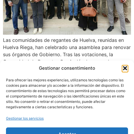
Las comunidades de regantes de Huelva, reunidas en
Huelva Riega, han celebrado una asamblea para renovar
sus órganos de Gobierno. Tras las votaciones, la
Comunidad de Regantes Sur Andévalo asume la
Gestionar consentimiento
Presidencia, que recae en Fernando González. Además,
la Comunidad de Regantes Piedras Guadiana ostenta la
Para ofrecer las mejores experiencias, utilizamos tecnologías como las
vicepresidencia primera; El Fresno, la vicepresidencia
cookies para almacenar y/o acceder a la información del dispositivo. El
segunda; y Chanza […]
consentimiento de estas tecnologías nos permitirá procesar datos como
el comportamiento de navegación o las identificaciones únicas en este
sitio. No consentir o retirar el consentimiento, puede afectar
←
Anterior
negativamente a ciertas características y funciones.
Gestionar los servicios