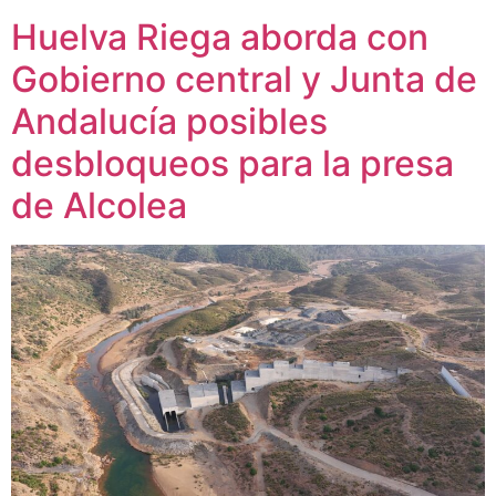
Huelva Riega aborda con
Gobierno central y Junta de
Andalucía posibles
desbloqueos para la presa
de Alcolea