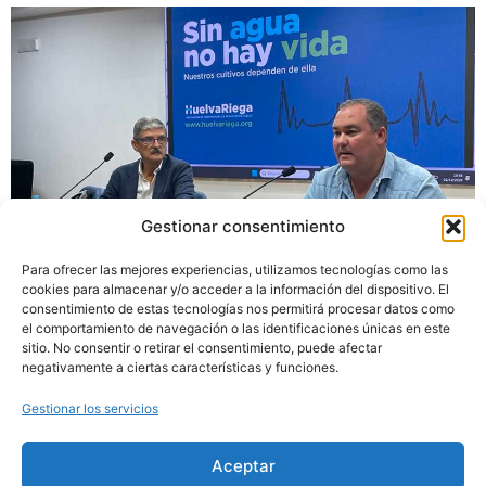
Gestionar consentimiento
Para ofrecer las mejores experiencias, utilizamos tecnologías como las
cookies para almacenar y/o acceder a la información del dispositivo. El
consentimiento de estas tecnologías nos permitirá procesar datos como
el comportamiento de navegación o las identificaciones únicas en este
Recuerda que con las obras recogidas en el Plan
sitio. No consentir o retirar el consentimiento, puede afectar
Hidrológico se acabaría con la carencia de agua actual
negativamente a ciertas características y funciones.
Gestionar los servicios
Aceptar