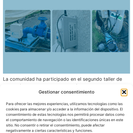
La comunidad ha participado en el segundo taller de
Conexión Agua – Talleres Regadío, impulsado por el
Gestionar consentimiento
Ministerio para la Transición Ecológica y el Reto
Demográfico, para compartir su experiencia en
Para ofrecer las mejores experiencias, utilizamos tecnologías como las
digitalización, control volumétrico y gestión eficiente de
cookies para almacenar y/o acceder a la información del dispositivo. El
las aguas subterráneas en el entorno de Doñana. La
consentimiento de estas tecnologías nos permitirá procesar datos como
el comportamiento de navegación o las identificaciones únicas en este
Comunidad de Regantes Condado de Huelva ha
sitio. No consentir o retirar el consentimiento, puede afectar
participado […]
negativamente a ciertas características y funciones.