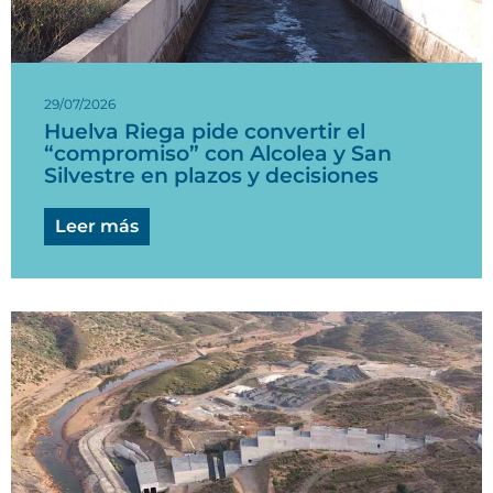
29/07/2026
Huelva Riega pide convertir el
“compromiso” con Alcolea y San
Silvestre en plazos y decisiones
Leer más