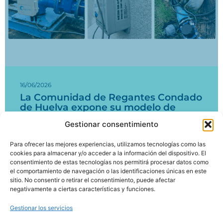
16/06/2026
La Comunidad de Regantes Condado
de Huelva expone su modelo de
digitalización del agua en un taller
Gestionar consentimiento
nacional sobre regadío
Para ofrecer las mejores experiencias, utilizamos tecnologías como las
Leer más
cookies para almacenar y/o acceder a la información del dispositivo. El
consentimiento de estas tecnologías nos permitirá procesar datos como
el comportamiento de navegación o las identificaciones únicas en este
1
2
3
…
18
sitio. No consentir o retirar el consentimiento, puede afectar
negativamente a ciertas características y funciones.
Gestionar los servicios