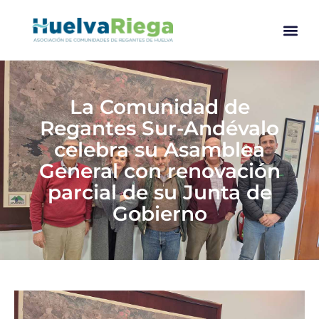
La Comunidad de
Regantes Sur-Andévalo
celebra su Asamblea
General con renovación
parcial de su Junta de
Gobierno