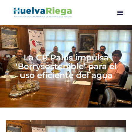
La CR Palos impulsa
‘Berrysostenible’ para el
uso eficiente del agua