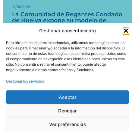
16/06/2026
La Comunidad de Regantes Condado
de Huelva expone su modelo de
digitalización del agua en un taller
Gestionar consentimiento
nacional sobre regadío
Para ofrecer las mejores experiencias, utilizamos tecnologías como las
Leer más
cookies para almacenar y/o acceder a la información del dispositivo. El
consentimiento de estas tecnologías nos permitirá procesar datos como
el comportamiento de navegación o las identificaciones únicas en este
1
2
3
…
18
sitio. No consentir o retirar el consentimiento, puede afectar
negativamente a ciertas características y funciones.
Gestionar los servicios
Aceptar
Política de cookies
Denegar
Política de privacidad
Aviso legal
Ver preferencias
Desarrollado por
Emociona