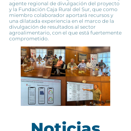
agente regional de divulgación del proyecto
y la Fundación Caja Rural del Sur, que como
miembro colaborador aportará recursos y
una dilatada experiencia en el marco de la
divulgación de resultados al sector
agroalimentario, con el que está fuertemente
comprometido.
Noticias