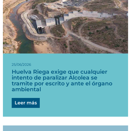
25/06/2026
Huelva Riega exige que cualquier
intento de paralizar Alcolea se
tramite por escrito y ante el órgano
ambiental
Leer más