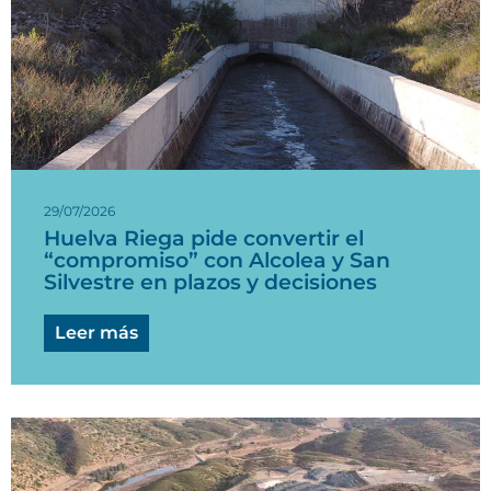
29/07/2026
Huelva Riega pide convertir el
“compromiso” con Alcolea y San
Silvestre en plazos y decisiones
Leer más