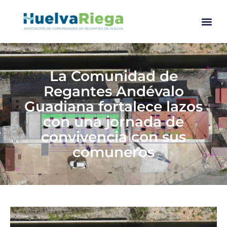
La Comunidad de
Regantes Andévalo
Guadiana fortalece lazos
con una jornada de
convivencia con sus
comuneros